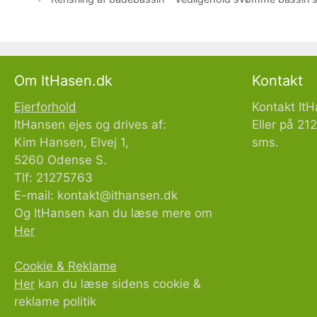
Om ItHasen.dk
Kontakt
Ejerforhold
Kontakt It
ItHansen ejes og drives af:
Eller på 2
Kim Hansen, Elvej 1,
sms.
5260 Odense S.
Tlf: 21275763
E-mail:
kontakt@ithansen.dk
Og ItHansen kan du læse mere om
Her
Cookie & Reklame
Her
kan du læse sidens cookie &
reklame politik