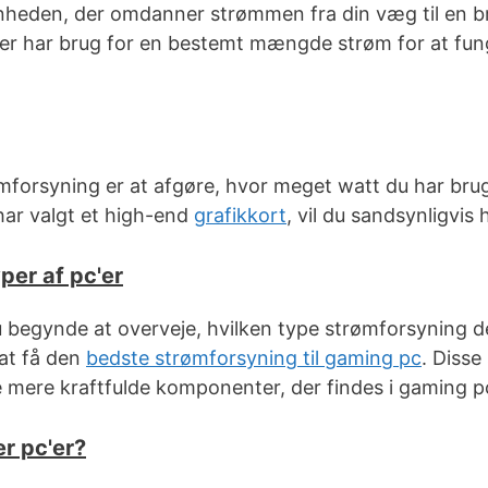
nheden, der omdanner strømmen fra din væg til en b
 har brug for en bestemt mængde strøm for at funger
trømforsyning er at afgøre, hvor meget watt du har br
har valgt et high-end
grafikkort
, vil du sandsynligvi
per af pc'er
 begynde at overveje, hvilken type strømforsyning de
 at få den
bedste strømforsyning til gaming pc
. Disse
e mere kraftfulde komponenter, der findes i gaming pc
r pc'er?