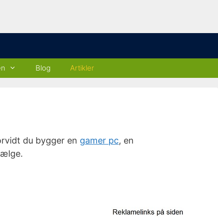
en
Blog
Artikler
orvidt du bygger en
gamer pc
, en
vælge.