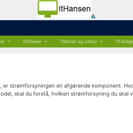
re
Software
Tilbehør og udstyr
Til bolig
r, er strømforsyningen en afgørende komponent. Hv
odel, skal du forstå, hvilken strømforsyning du skal 