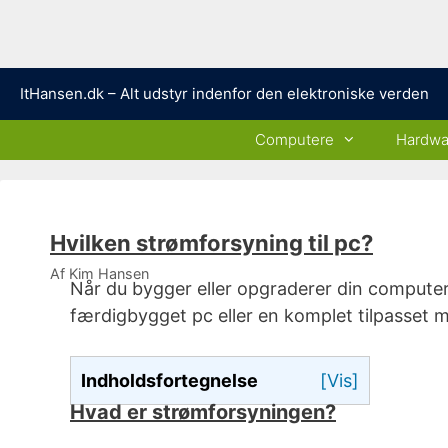
Hop
ItHansen.dk – Alt udstyr indenfor den elektroniske verden
til
indhold
Computere
Hardwa
Hvilken strømforsyning til pc?
Af
Kim Hansen
Når du bygger eller opgraderer din compute
færdigbygget pc eller en komplet tilpasset m
Indholdsfortegnelse
[Vis]
Hvad er strømforsyningen?