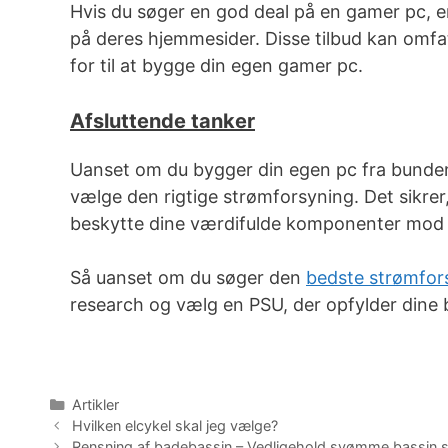
Hvis du søger en god deal på en gamer pc, er
på deres hjemmesider. Disse tilbud kan omfat
for til at bygge din egen gamer pc.
Afsluttende tanker
Uanset om du bygger din egen pc fra bunden
vælge den rigtige strømforsyning. Det sikrer,
beskytte dine værdifulde komponenter mod ska
Så uanset om du søger den
bedste strømfor
research og vælg en PSU, der opfylder dine 
Kategorier
Artikler
Hvilken elcykel skal jeg vælge?
Rensning af badebassin – Vedligehold svømme bassin s