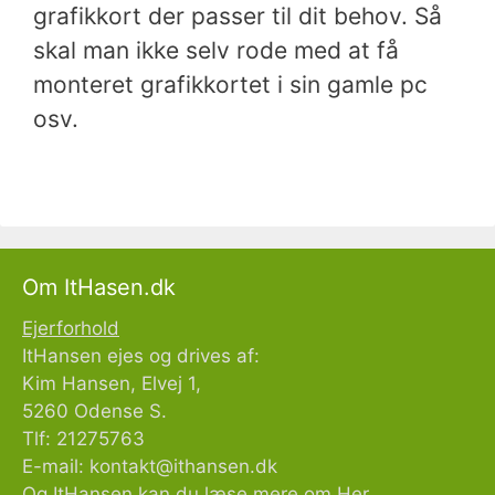
grafikkort der passer til dit behov. Så
skal man ikke selv rode med at få
monteret grafikkortet i sin gamle pc
osv.
Om ItHasen.dk
Ejerforhold
ItHansen ejes og drives af:
Kim Hansen, Elvej 1,
5260 Odense S.
Tlf: 21275763
E-mail:
kontakt@ithansen.dk
Og ItHansen kan du læse mere om
Her