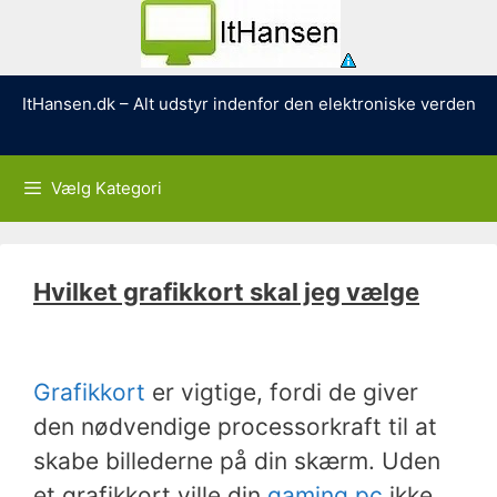
Hop
ItHansen.dk – Alt udstyr indenfor den elektroniske verden
til
indhold
Vælg Kategori
Hvilket grafikkort skal jeg vælge
Grafikkort
er vigtige, fordi de giver
den nødvendige processorkraft til at
skabe billederne på din skærm. Uden
et grafikkort ville din
gaming pc
ikke