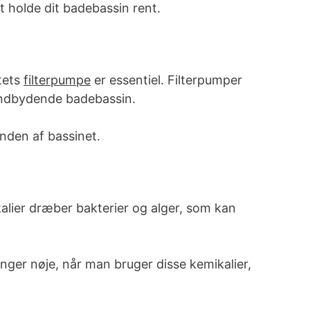
t holde dit badebassin rent.
itets
filterpumpe
er essentiel. Filterpumper
 indbydende badebassin.
unden af bassinet.
kalier dræber bakterier og alger, som kan
inger nøje, når man bruger disse kemikalier,