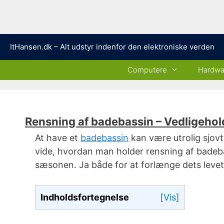
Hop
ItHansen.dk – Alt udstyr indenfor den elektroniske verden
til
indhold
Computere
Hardwa
Rensning af badebassin – Vedligeho
At have et
badebassin
kan være utrolig sjovt
vide, hvordan man holder rensning af badebas
sæsonen. Ja både for at forlænge dets levet
Indholdsfortegnelse
[Vis]