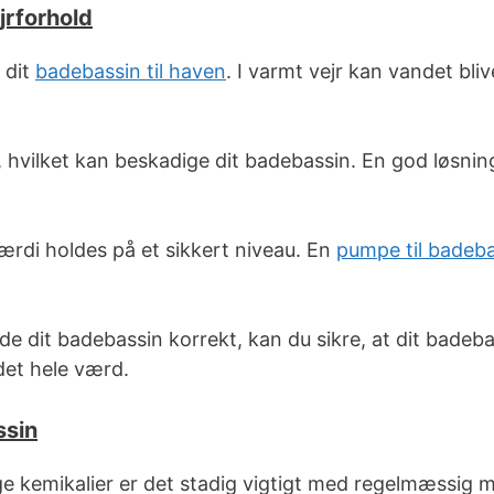
jrforhold
 dit
badebassin til haven
. I varmt vejr kan vandet bli
e, hvilket kan beskadige dit badebassin. En god løsni
ærdi holdes på et sikkert niveau. En
pumpe til badeb
e dit badebassin korrekt, kan du sikre, at dit badebassi
 det hele værd.
ssin
e kemikalier er det stadig vigtigt med regelmæssig m