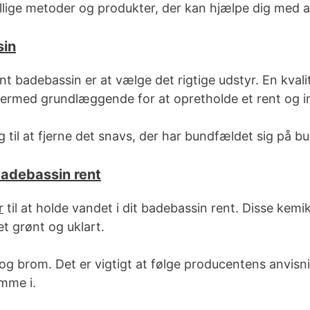
llige metoder og produkter, der kan hjælpe dig med a
sin
rent badebassin er at vælge det rigtige udstyr. En kval
er dermed grundlæggende for at opretholde et rent og
 til at fjerne det snavs, der har bundfældet sig på b
 badebassin rent
r
til at holde vandet i dit badebassin rent. Disse kemi
 grønt og uklart.
 og brom. Det er vigtigt at følge producentens anvisn
ømme i.