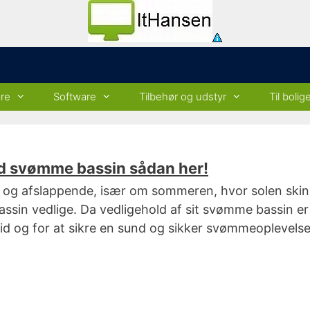
re
Software
Tilbehør og udstyr
Til bolig
ld svømme bassin sådan her!
 og afslappende, især om sommeren, hvor solen skinne
sin vedlige. Da vedligehold af sit svømme bassin er u
id og for at sikre en sund og sikker svømmeoplevelse