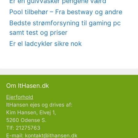
Er en gulvvasker pengene værd
Pool tilbehør – Fra bestway og andre
Bedste strømforsyning til gaming pc
samt test og priser
Er el ladcykler sikre nok
Om ItHasen.dk
Ejerforhold
ItHansen ejes og drives af:
Kim Hansen, Elvej 1,
5260 Odense S.
Tlf: 21275763
E-mail:
kontakt@ithansen.dk