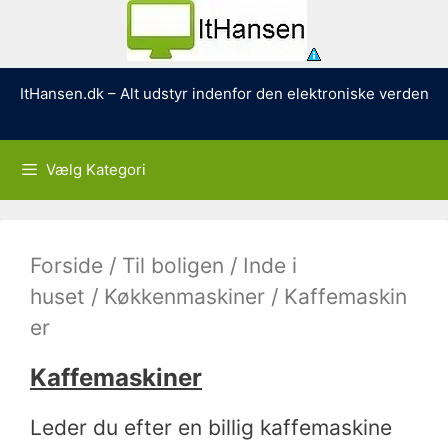
Hop
ItHansen.dk – Alt udstyr indenfor den elektroniske verden
til
indhold
Vælg Kategori
Forside
/
Til boligen
/
Inde i
huset
/
Køkkenmaskiner
/ Kaffemaskin
er
Kaffemaskiner
Leder du efter en billig kaffemaskine