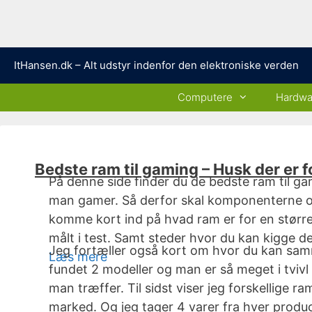
Hop
ItHansen.dk – Alt udstyr indenfor den elektroniske verden
til
indhold
Computere
Hardwa
Bedste ram til gaming – Husk der er 
På denne side finder du de bedste ram til gam
man gamer. Så derfor skal komponenterne ogs
komme kort ind på hvad ram er for en størrel
målt i test. Samt steder hvor du kan kigge d
Jeg fortæller også kort om hvor du kan sa
Læs mere
fundet 2 modeller og man er så meget i tviv
man træffer. Til sidst viser jeg forskellige
marked. Og jeg tager 4 varer fra hver produ