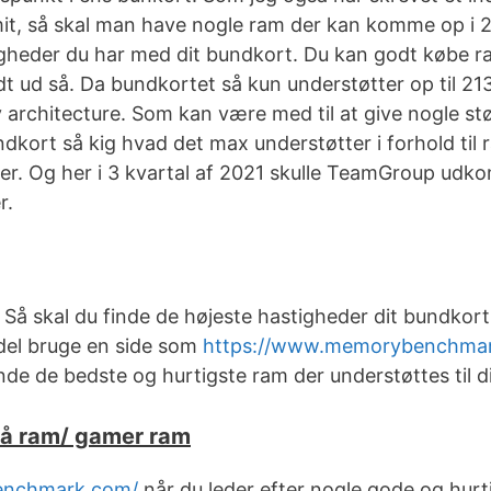
it, så skal man have nogle ram der kan komme op i
tigheder du har med dit bundkort. Du kan godt købe
uldt ud så. Da bundkortet så kun understøtter op til 
architecture. Som kan være med til at give nogle st
ndkort så kig hvad det max understøtter i forhold til 
eder. Og her i 3 kvartal af 2021 skulle TeamGroup 
r.
. Så skal du finde de højeste hastigheder dit bundkort
rdel bruge en side som
https://www.memorybenchmar
finde de bedste og hurtigste ram der understøttes til d
 på ram/ gamer ram
benchmark.com/
når du leder efter nogle gode og hur