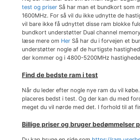
test og priser
Så har man et bundkort som m
1600MHz. For så vil du ikke udnytte de has
vil bare ikke få udnyttet disse ram blokke f
bundkort understøtter Dual channel memory 
læse mere om
Her
Så har du i forvejen et bu
understøtter nogle af de hurtigste hastigh
der kommer og i 4800-5200MHz hastighede
Find de bedste ram i test
Når du leder efter nogle nye ram du vil købe
placeres bedst i test. Og der kan du med fo
meget du vil nørde med det. I forhold til at 
Billige priser og bruger bedømmelser
Du kan bruge en side som
https://ram.user