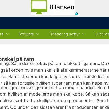
re
Software
Tilbehør og udstyr
Til bolig
forskel på ram
ing. Så ja der er fokus på ram blokke til gamers. Da d
å i orden hvis man skal slå alle kammeraterne når m
se. Samt steder du kan kigge hvis du vil nørkle lidt
er så kan fortælle hvilken typer ram man kan købe hv
mmenligne forskellige ram sat op mod hinanden. Som
l om hvilken af modellerne man skal købe. Så kan såd
 ram bloks sæt fra forskellige kendte producenter. So
cent. Og under den sidste varer fra producenten er 