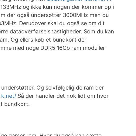
 2133MHz og ikke kun nogen der kommer op i
 ram der også undersøtter 3000MHz men du
2133MHz. Derudover skal du også se om dit
ørre dataoverførselshastigheder. Som du kan
ram. Og ellers køb et bundkort der
udkomme med noge DDR5 16Gb ram moduller
 understøtter. Og selvfølgelig de ram der
k.net/
Så der handler det nok lidt om hvor
it bundkort.
tige gamer ram. Hvor du også kan sætte