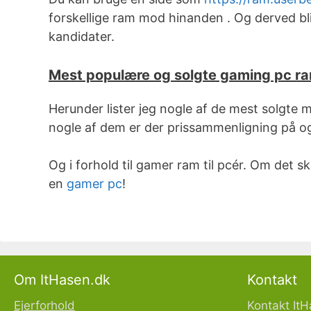
forskellige ram mod hinanden . Og derved bli
kandidater.
Mest populære og solgte gaming pc r
Herunder lister jeg nogle af de mest solgte
nogle af dem er der prissammenligning på og
Og i forhold til gamer ram til pcér. Om det s
en
gamer pc
!
Om ItHasen.dk
Kontakt
Ejerforhold
Kontakt It