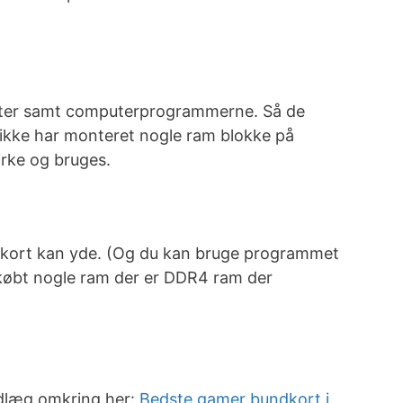
nter samt computerprogrammerne. Så de
ikke har monteret nogle ram blokke på
irke og bruges.
undkort kan yde. (Og du kan bruge programmet
r købt nogle ram der er DDR4 ram der
ndlæg omkring her:
Bedste gamer bundkort i