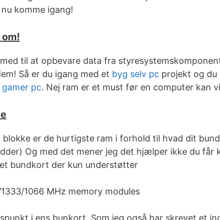
s nu komme igang!
 om!
med til at opbevare data fra styresystemskompone
 dem! Så er du igang med et
byg selv pc
projekt og du 
n
gamer pc
. Nej ram er et must før en computer kan v
ke
blokke er de hurtigste ram i forhold til hvad dit b
hedder) Og med det mener jeg det hjælper ikke du få
et bundkort der kun understøtter
0/1333/1066 MHz memory modules
spunkt i ens bunkort. Som jeg også har skrevet et i