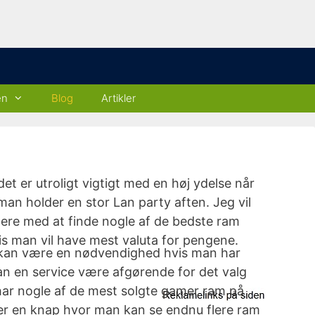
en
Blog
Artikler
et er utroligt vigtigt med en høj ydelse når
an holder en stor Lan party aften. Jeg vil
 mere med at finde nogle af de bedste ram
is man vil have mest valuta for pengene.
 kan være en nødvendighed hvis man har
an en service være afgørende for det valg
m har nogle af de mest solgte gamer ram på
der en knap hvor man kan se endnu flere ram