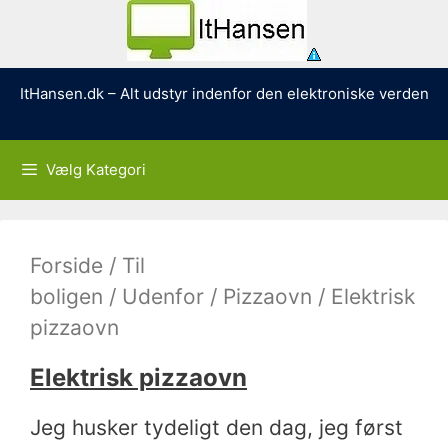
Hop
ItHansen.dk – Alt udstyr indenfor den elektroniske verden
til
indhold
Vælg Kategori
Forside
/
Til
boligen
/
Udenfor
/
Pizzaovn
/ Elektrisk
pizzaovn
Elektrisk pizzaovn
Jeg husker tydeligt den dag, jeg først