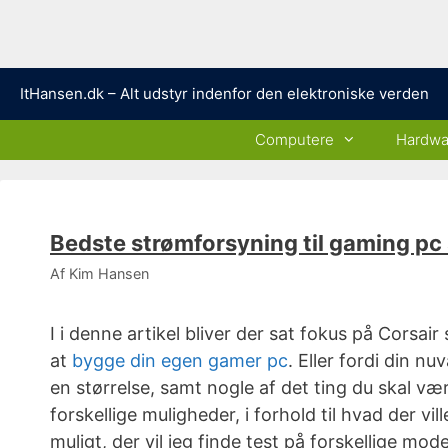
Hop
ItHansen.dk – Alt udstyr indenfor den elektroniske verden
til
indhold
Computere
Hardwa
Bedste strømforsyning til gaming pc 
Af
Kim Hansen
I i denne artikel bliver der sat fokus på Corsair
at
bygge din egen gamer pc
. Eller fordi din n
en størrelse, samt nogle af det ting du skal væ
forskellige muligheder, i forhold til hvad der v
muligt, der vil jeg finde test på forskellige model