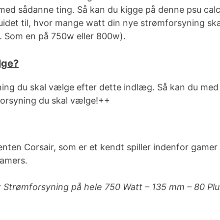
e med sådanne ting. Så kan du kigge på denne psu cal
uidet til, hvor mange watt din nye strømforsyning skal
rs. Som en på 750w eller 800w).
lge?
syning du skal vælge efter dette indlæg. Så kan du me
forsyning du skal vælge!++
ten Corsair, som er et kendt spiller indenfor gamer 
gamers.
Strømforsyning på hele 750 Watt – 135 mm – 80 Plus