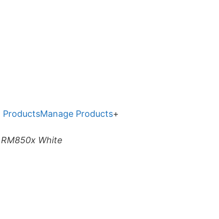
 Products
Manage Products
+
r RM850x White