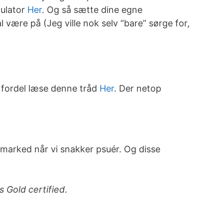
culator
Her
. Og så sætte dine egne
 være på (Jeg ville nok selv “bare” sørge for,
d fordel læse denne tråd
Her
. Der netop
marked når vi snakker psuér. Og disse
 Gold certified
.