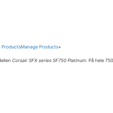
 Products
Manage Products
+
dellen
Corsair SFX series SF750 Platinum
. På hele 75