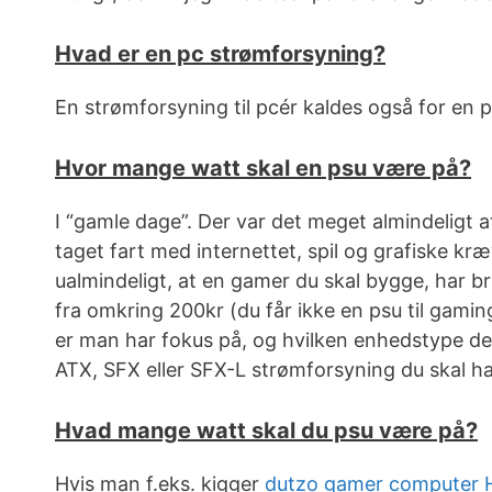
Hvad er en pc strømforsyning?
En strømforsyning til pcér kaldes også for en 
Hvor mange watt skal en psu være på?
I “gamle dage”. Der var det meget almindeligt 
taget fart med internettet, spil og grafiske k
ualmindeligt, at en gamer du skal bygge, har 
fra omkring 200kr (du får ikke en psu til gamin
er man har fokus på, og hvilken enhedstype den
ATX, SFX eller SFX-L strømforsyning du skal hav
Hvad mange watt skal du psu være på?
Hvis man f.eks. kigger
dutzo gamer computer