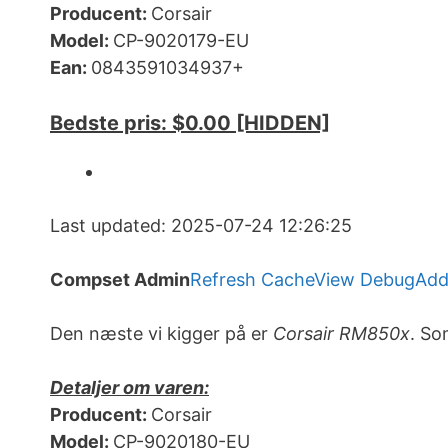
Producent:
Corsair
Model:
CP-9020179-EU
Ean:
0843591034937+
Bedste pris: $0.00 [HIDDEN]
Last updated: 2025-07-24 12:26:25
Compset Admin
Refresh Cache
View Debug
Add
Den næste vi kigger på er
Corsair RM850x
. So
Detaljer om varen:
Producent:
Corsair
Model:
CP-9020180-EU