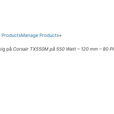
 Products
Manage Products
+
 kig på
Corsair TX550M på 550 Watt – 120 mm – 80 Plu