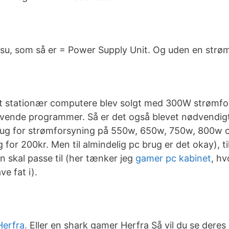
psu, som så er = Power Supply Unit. Og uden en strø
at stationær computere blev solgt med 300W strømfors
rævende programmer. Så er det også blevet nødvendigt 
brug for strømforsyning på 550w, 650w, 750w, 800w o
g for 200kr. Men til almindelig pc brug er det okay), 
 skal passe til (her tænker jeg
gamer pc kabinet
, hv
e fat i).
Herfra.
Eller en shark gamer Herfra Så vil du se dere