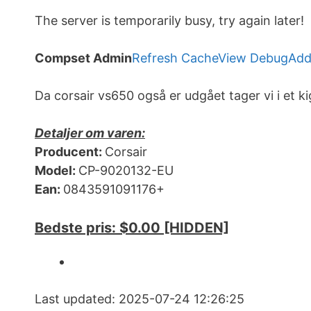
The server is temporarily busy, try again later!
Compset Admin
Refresh Cache
View Debug
Add
Da corsair vs650 også er udgået tager vi i et k
Detaljer om varen:
Producent:
Corsair
Model:
CP-9020132-EU
Ean:
0843591091176+
Bedste pris: $0.00 [HIDDEN]
Last updated: 2025-07-24 12:26:25