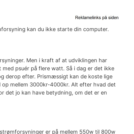
mforsyning kan du ikke starte din computer.
yninger. Men i kraft af at udviklingen har
med psuér på flere watt. Så i dag er det ikke
g derop efter. Prismæssigt kan de koste lige
til op mellem 3000kr-4000kr. Alt efter hvad det
or det jo kan have betydning, om det er en
s strømforsyninger er på mellem 550w til 800w