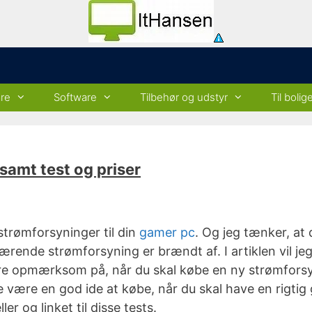
re
Software
Tilbehør og udstyr
Til bolig
samt test og priser
 strømforsyninger til din
gamer pc
. Og jeg tænker, at 
uværende strømforsyning er brændt af. I artiklen vil j
re opmærksom på, når du skal købe en ny strømforsyning
ille være en god ide at købe, når du skal have en rigt
ler og linket til disse tests.