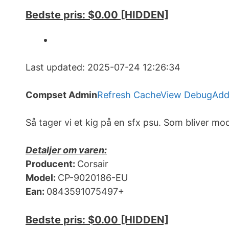
Bedste pris: $0.00 [HIDDEN]
Last updated: 2025-07-24 12:26:34
Compset Admin
Refresh Cache
View Debug
Add
Så tager vi et kig på en sfx psu. Som bliver mo
Detaljer om varen:
Producent:
Corsair
Model:
CP-9020186-EU
Ean:
0843591075497+
Bedste pris: $0.00 [HIDDEN]