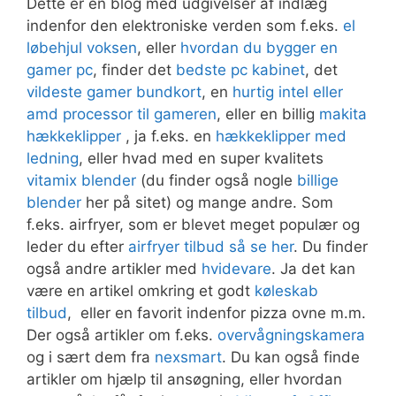
Dette er en blog med udgivelser af indlæg
indenfor den elektroniske verden som f.eks.
el
løbehjul voksen
, eller
hvordan du bygger en
gamer pc
, finder det
bedste pc kabinet
, det
vildeste gamer bundkort
, en
hurtig intel eller
amd processor til gameren
, eller en billig
makita
hækkeklipper
, ja f.eks. en
hækkeklipper med
ledning
, eller hvad med en super kvalitets
vitamix blender
(du finder også nogle
billige
blender
her på sitet) og mange andre. Som
f.eks. airfryer, som er blevet meget populær og
leder du efter
airfryer tilbud så se her
. Du finder
også andre artikler med
hvidevare
. Ja det kan
være en artikel omkring et godt
køleskab
tilbud
, eller en favorit indenfor pizza ovne m.m.
Der også artikler om f.eks.
overvågningskamera
og i sært dem fra
nexsmart
. Du kan også finde
artikler om hjælp til ansøgning, eller hvordan