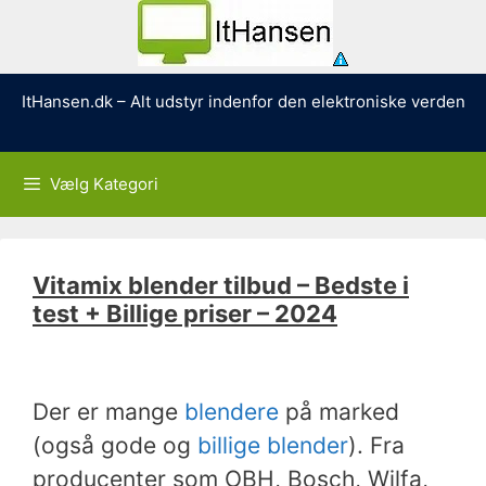
Hop
ItHansen.dk – Alt udstyr indenfor den elektroniske verden
til
indhold
Vælg Kategori
Vitamix blender tilbud – Bedste i
test + Billige priser – 2024
Der er mange
blendere
på marked
(også gode og
billige blender
). Fra
producenter som OBH, Bosch, Wilfa,