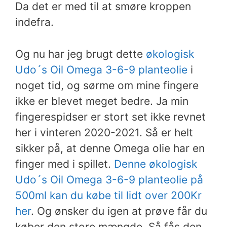
Da det er med til at smøre kroppen
indefra.
Og nu har jeg brugt dette
økologisk
Udo´s Oil Omega 3-6-9 planteolie
i
noget tid, og sørme om mine fingere
ikke er blevet meget bedre. Ja min
fingerespidser er stort set ikke revnet
her i vinteren 2020-2021. Så er helt
sikker på, at denne Omega olie har en
finger med i spillet.
Denne økologisk
Udo´s Oil Omega 3-6-9 planteolie på
500ml kan du købe til lidt over 200Kr
her
.
Og ønsker du igen at prøve får du
køber den store mængde. Så fås den