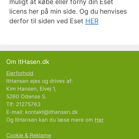
muligt at købe eller forny din Eset
licens her på min side. Og du henvises
derfor til siden ved Eset
HER
Om ItHasen.dk
Ejerforhold
ItHansen ejes og drives af:
Kim Hansen, Elvej 1,
5260 Odense S.
Tlf: 21275763
E-mail:
kontakt@ithansen.dk
Og ItHansen kan du læse mere om
Her
Cookie & Reklame