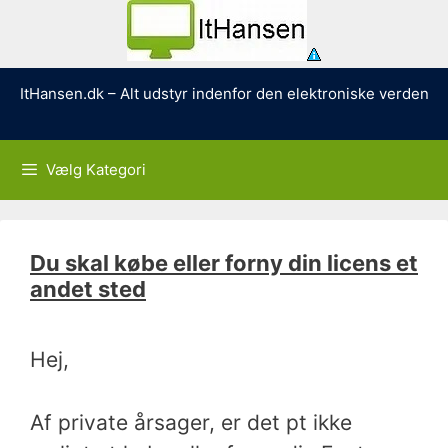
Hop
ItHansen.dk – Alt udstyr indenfor den elektroniske verden
til
indhold
Vælg Kategori
Du skal købe eller forny din licens et
andet sted
Hej,
Af private årsager, er det pt ikke